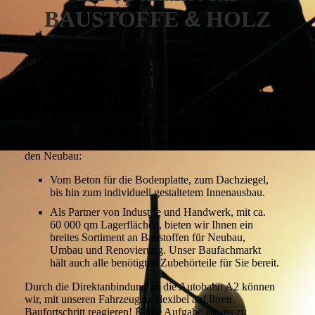
BAUSTOFFE
&
HOLZ
S
eit über 50 Jahren steht der Name Biermann für
kompetente Beratung, Zuverlässigkeit und prompte
Lieferung. Mit über 20 Mitarbeitern erfüllen wir ständig alle
Wünsche unserer Kunden. Sie als Handwerker oder
privater Bauherr stellen uns jeden Tag vor neue
Herausforderungen, die wir gerne für Sie meistern. Durch
Produktumstellungen und Sortimentserweiterung bietet
unser Baustoffhandel mit angegliederten Baumarkt alles für
den Neubau:
Vom Beton für die Bodenplatte, zum Dachziegel,
bis hin zum individuell gestaltetem Innenausbau.
Als Partner von Industrie und Handwerk, mit ca.
60 000 qm Lagerflächen, bieten wir Ihnen ein
breites Sortiment an Baustoffen für Neubau,
Umbau und Renovierung. Unser Baufachmarkt
hält auch alle benötigten Zubehörteile für Sie bereit.
Durch die Direktanbindung an die Autobahn A2 können
wir, mit unseren Fahrzeugen, flexibel auf Ihren
Baufortschritt reagieren! Keine Aufgabe ist uns zu