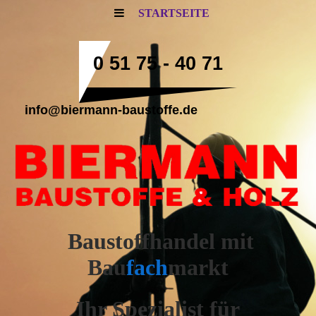
STARTSEITE
0 51 75 - 40 71
info@biermann-baustoffe.de
Baustoffhandel mit
Bau
fach
markt
Ihr Spezialist für