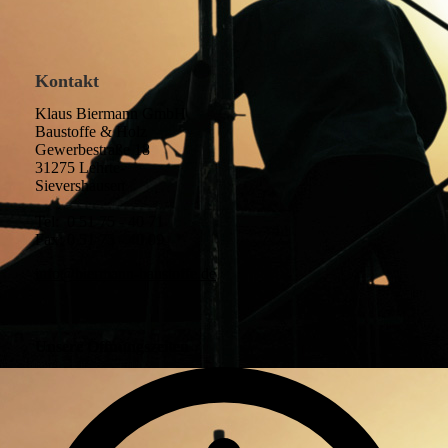
Kontakt
Klaus Biermann GmbH
Baustoffe & Holz
Gewerbestraße 18
31275 Lehrte-
Sievershausen
Tel: 0 51 75 - 40 71
Fax: 0 51 75 - 40 09
info@biermann-baustoffe.de
Unsere Öffnungszeiten