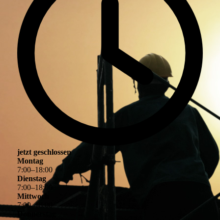
jetzt geschlossen
Montag
7
:
00
–
18
:
00
Dienstag
7
:
00
–
18
:
00
Mittwoch
7
:
00
–
18
:
00
Donnerstag