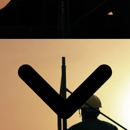
7
:
00
–
18
:
00
Freitag
7
:
00
–
18
:
00
Samstag
7
:
00
–
13
:
00