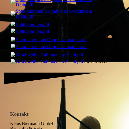
Draht.pdf
(1.03MB)
Spiralgabionen aus galvanisch verzinktem
Draht.pdf
(1.03MB)
Splittgabionen.pdf
(825.55KB)
Splittgabionen.pdf
(825.55KB)
Steinmauern aus Doppelstabmatten.pdf
(225.53KB)
Steinmauern aus Doppelstabmatten.pdf
(225.53KB)
Geschweißte Gabionen aus Stahl.pdf
(982.36KB)
Geschweißte Gabionen aus Stahl.pdf
(982.36KB)
Kontakt
Klaus Biermann GmbH
Baustoffe & Holz