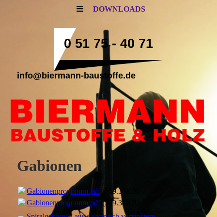
DOWNLOADS
0 51 75 - 40 71
info@biermann-baustoffe.de
Gabionen
Gabionenprogramm.pdf
(569.38KB)
Gabionenprogramm.pdf
(569.38KB)
Spiralgabionen aus galvanisch verzinktem