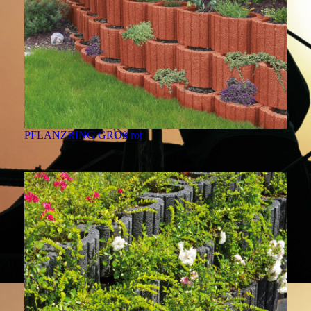
PFLANZRING GROß rot