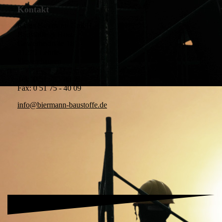
Kontakt
Klaus Biermann GmbH
Baustoffe & Holz
Gewerbestraße 18
31275 Lehrte-
Sievershausen
Tel: 0 51 75 - 40 71
Fax: 0 51 75 - 40 09
info@biermann-baustoffe.de