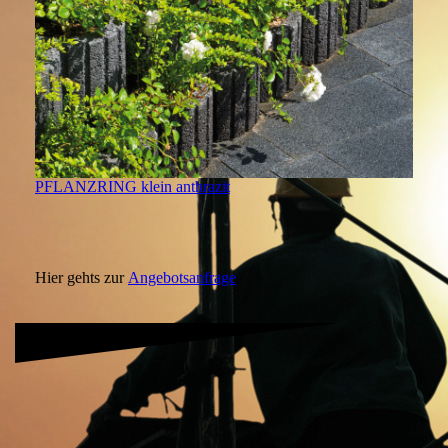
PFLANZRING klein anthrazit
Hier gehts zur
Angebotsanfrage
.