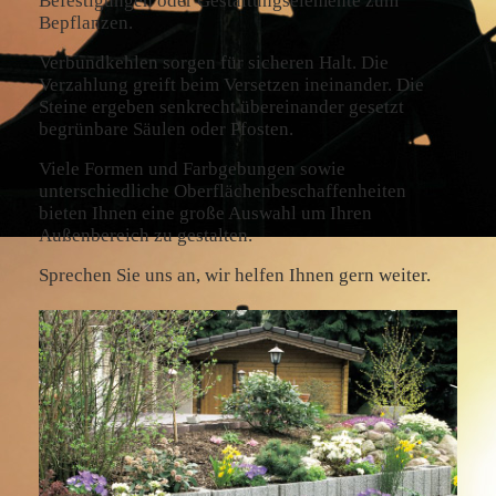
Befestigungen oder Gestaltungselemente zum
Bepflanzen.
Verbundkehlen sorgen für sicheren Halt. Die
Verzahlung greift beim Versetzen ineinander. Die
Steine ergeben senkrecht übereinander gesetzt
begrünbare Säulen oder Pfosten.
Viele Formen und Farbgebungen sowie
unterschiedliche Oberflächenbeschaffenheiten
bieten Ihnen eine große Auswahl um Ihren
Außenbereich zu gestalten.
Sprechen Sie uns an, wir helfen Ihnen gern weiter.