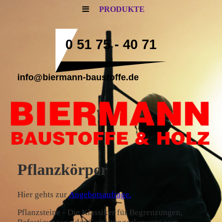
PRODUKTE
0 51 75 - 40 71
info@biermann-baustoffe.de
Pflanzkörper
Hier gehts zur
Angebotsanfrage.
Pflanzsteine - Die Klassiker für Begrenzungen,