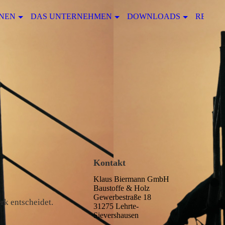
NEN
DAS UNTERNEHMEN
DOWNLOADS
REFER
Kontakt
Klaus Biermann GmbH
Baustoffe & Holz
Gewerbestraße 18
rk entscheidet.
31275 Lehrte-
Sievershausen