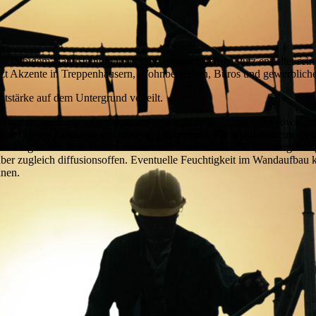
us farbigem Natursteingranulat. Der gebrauchsfertige Putz entfaltet se
tzt Akzente in Treppenhäusern, Wohnbereichen, Büros und gewerblich
tstärke auf dem Untergrund verteilt.
 Buntsteinputz ein sehr strapazierfähiger, stoß- und kratzfester sowie l
mit der hohen Elastizität des Materials zusammen, die wiederum eine Fol
ushärtung ist der Putz zudem wasserabweisend sowie UV- und vergilbun
ber zugleich diffusionsoffen. Eventuelle Feuchtigkeit im Wandaufbau 
knen.