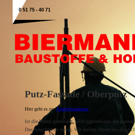
0 51 75 - 40 71
Putz-Fassade / Oberputz
Hier geht es zur
Angebotsanfrage
.
Ist die Wand gemauert, wird irgendwann die Fassade
Das Angebot ist riesig. Wir helfen Ihnen bei der ric