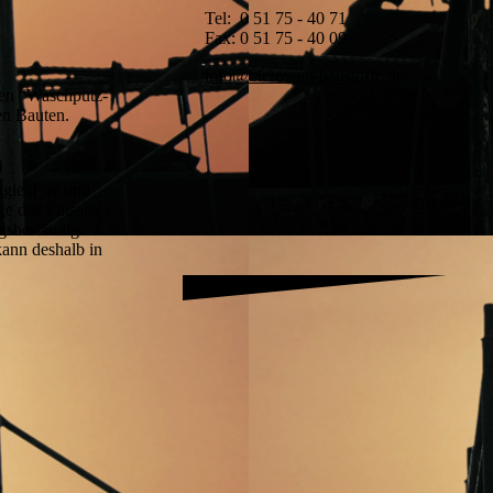
Tel: 0 51 75 - 40 71
Fax: 0 51 75 - 40 09
info@biermann-baustoffe.de
inen “Waschputz-
en Bauten.
anglebiger und
ge des Einsatzes
gsbeständig.
kann deshalb in