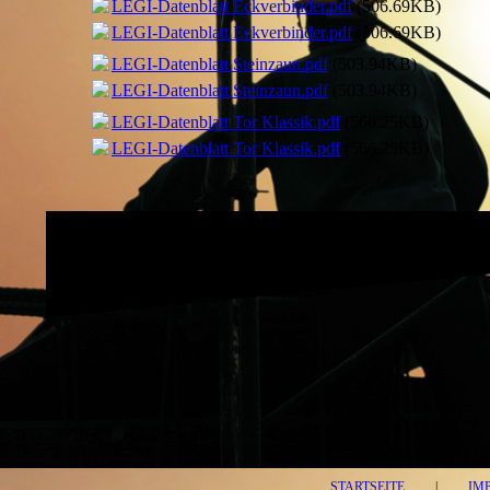
LEGI-Datenblatt Eckverbinder.pdf
(506.69KB)
LEGI-Datenblatt Eckverbinder.pdf
(506.69KB)
LEGI-Datenblatt Steinzaun.pdf
(503.94KB)
LEGI-Datenblatt Steinzaun.pdf
(503.94KB)
LEGI-Datenblatt Tor Klassik.pdf
(566.25KB)
LEGI-Datenblatt Tor Klassik.pdf
(566.25KB)
STARTSEITE
|
IM