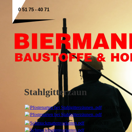
0 51 75 - 40 71
Stahlgitterzaun
Pfostenarten bei Stahlgitterzäunen..pdf
(503.97KB)
Pfostenarten bei Stahlgitterzäunen..pdf
(503.97KB)
Schmuckmattenvarianten.pdf
(424.99KB)
Schmuckmattenvarianten.pdf
(424.99KB)