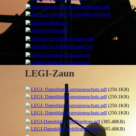
Sichtschutzstreifen im Stahlgitterzaun.pdf
(243.59KB)
Sichtschutzstreifen im Stahlgitterzaun.pdf
(243.59KB)
Zaunprogramm.pdf
(353.33KB)
Zaunprogramm.pdf
(353.33KB)
Zubehör für Stahlgitterzäune.pdf
(802.04KB)
Zubehör für Stahlgitterzäune.pdf
(802.04KB)
DSM-Datenblatt Zinkarten.pdf
(246.28KB)
DSM-Datenblatt Zinkarten.pdf
(246.28KB)
LEGI-Zaun
LEGI- Datenblatt Korrosionsschutz.pdf
(250.1KB)
LEGI- Datenblatt Korrosionsschutz.pdf
(250.1KB)
LEGI- Datenblatt Korrosionsschutz.pdf
(250.1KB)
LEGI- Datenblatt Korrosionsschutz.pdf
(250.1KB)
LEGI-Datenblatt Drehflügeltore.pdf
(385.48KB)
LEGI-Datenblatt Drehflügeltore.pdf
(385.48KB)