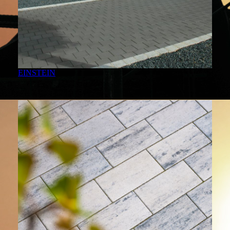
EINSTEIN