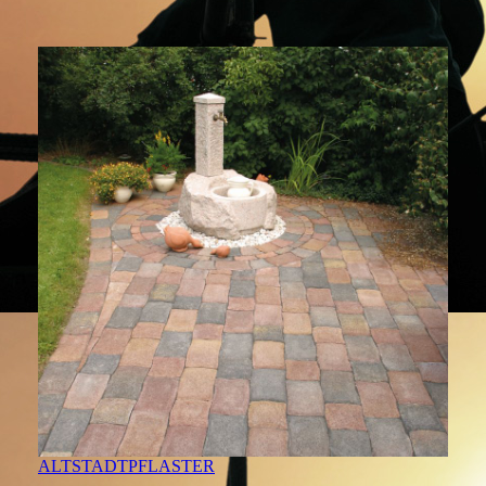
ALTSTADTPFLASTER