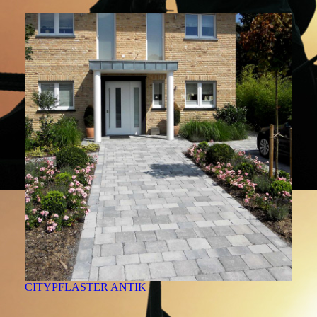
CITYPFLASTER ANTIK