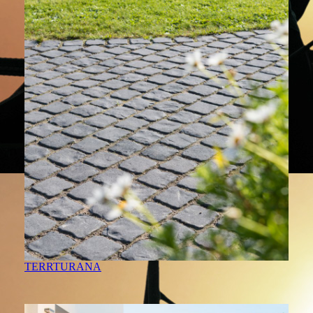
TERRTURANA