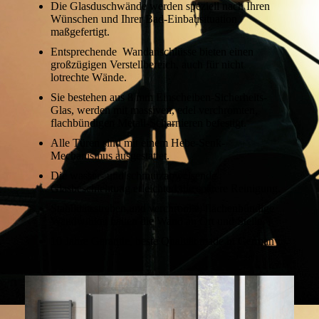
Die Glasduschwände werden speziell nach Ihren
Wünschen und Ihrer Bad-Einbausituation
maßgefertigt.
Entsprechende Wandanschlüsse bieten einen
großzügigen Verstellbereich, auch für nicht
lotrechte Wände.
Sie bestehen aus 8 mm Einscheiben-Sicherheits-
Glas, werden mit massiven, edel verchromten,
flachbündigen Metall-Scharnieren befestigt.
Alle Türen sind mit einem Hebe-Senk-
Mechanismus ausgestattet.
Die wasser- und schmutzabweisende
Glasbeschichtung erleichtert die spätere Reinigung.
Stabilitätsstreben und verchromte, flächenbündige
Wandwinkel halten die Wand an Ort und Stelle.
10 Jahre Garantie, beste Qualität made in Germany.