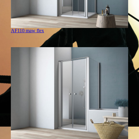
AF110 maw flex