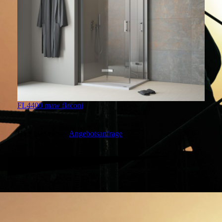
FL4400 maw flaconi
Hier geht es zur
Angebotsanfrage
.