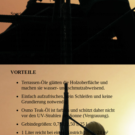
Speziell entwickelt für die individuellen Anforderungen von
zahlreichen Edel- und Nadelhölzern!
Osmo Terrassen-Öle schützen und pflegen Holzdecks,
Gartenmöbel und Sichtblenden aus zahlreichen Nadel- und
Edelhölzern, wie z. B. kesseldruckimprägnierter Kiefer,
Douglasie, Zeder, Eiche oder Bangkirai – auch geeignet für
eine transparentfarbige Behandlung von Teak, Eukalyptus
und anderen Edelhölzern, sowie thermisch behandeltes
Holz.
VORTEILE
Terrassen-Öle glätten die Holzoberfläche und
machen sie wasser- und schmutzabweisend.
Einfach aufzufrischen, kein Schleifen und keine
Grundierung notwendig
Osmo Teak-Öl ist farblos und schützt daher nicht
vor den UV-Strahlen der Sonne (Vergrauung).
Gebindegrößen: 0,75 l; 2,50 l; 25 l
1 Liter reicht bei einem Anstrich für ca. 24 m²