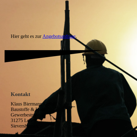
Hier geht es zur
Angebotsanfrage
.
Kontakt
Klaus Biermann GmbH
Baustoffe & Holz
Gewerbestraße 18
31275 Lehrte-
Sievershausen
Tel: 0 51 75 - 40 71